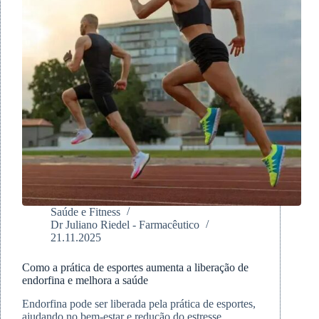
e
evoluir
Saúde e Fitness
Dr Juliano Riedel - Farmacêutico
21.11.2025
Como a prática de esportes aumenta a liberação de
endorfina e melhora a saúde
Endorfina pode ser liberada pela prática de esportes,
ajudando no bem-estar e redução do estresse.