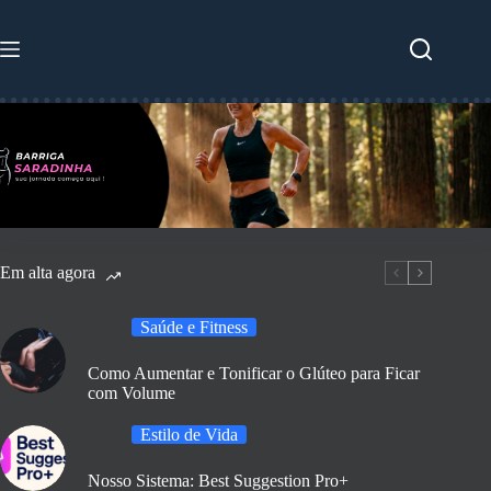
Pular
para
o
conteúdo
Em alta agora
Saúde e Fitness
Como Aumentar e Tonificar o Glúteo para Ficar
com Volume
Estilo de Vida
Nosso Sistema: Best Suggestion Pro+