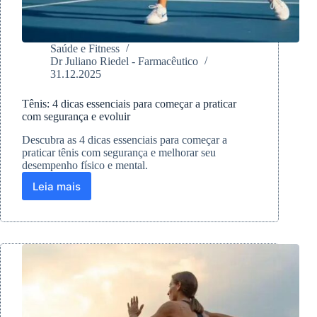
Saúde e Fitness
Dr Juliano Riedel - Farmacêutico
31.12.2025
Tênis: 4 dicas essenciais para começar a praticar
com segurança e evoluir
Descubra as 4 dicas essenciais para começar a
praticar tênis com segurança e melhorar seu
desempenho físico e mental.
Leia mais
Tênis:
4
dicas
essenciais
para
começar
a
praticar
com
segurança