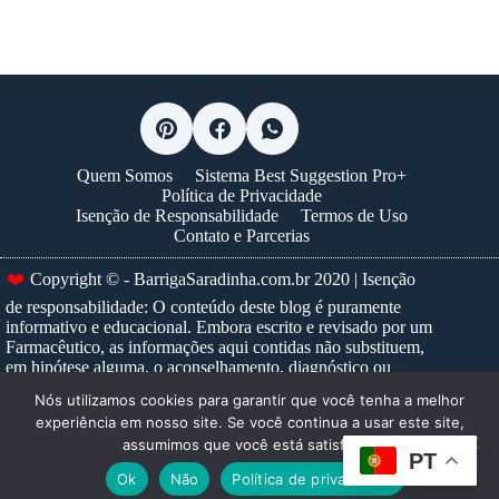
Quem Somos
Sistema Best Suggestion Pro+
Política de Privacidade
Isenção de Responsabilidade
Termos de Uso
Contato e Parcerias
❤️
Copyright © - BarrigaSaradinha.com.br 2020 | Isenção
de responsabilidade: O conteúdo deste blog é puramente
informativo e educacional. Embora escrito e revisado por um
Farmacêutico, as informações aqui contidas não substituem,
em hipótese alguma, o aconselhamento, diagnóstico ou
tratamento médico profissional. Nunca ignore um conselho
Nós utilizamos cookies para garantir que você tenha a melhor
médico ou adie a busca por um, devido a algo que tenha lido
experiência em nosso site. Se você continua a usar este site,
neste site. Para prescrições e tratamentos específicos,
assumimos que você está satisfeito.
consulte sempre um profissional de saúde habilitado.
Saiba
PT
mais...
Ok
Não
Política de privacidade