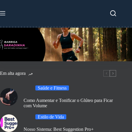
Pular
para
o
conteúdo
Em alta agora
Saúde e Fitness
Como Aumentar e Tonificar o Glúteo para Ficar
com Volume
Estilo de Vida
Nosso Sistema: Best Suggestion Pro+