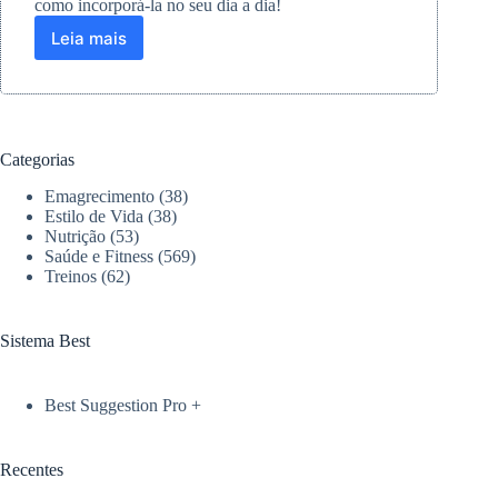
como incorporá-la no seu dia a dia!
Leia mais
Como
o
Mindful
Eating
Pode
Transformar
Categorias
sua
Relação
Emagrecimento
(38)
com
Estilo de Vida
(38)
a
Nutrição
(53)
Saúde e Fitness
(569)
Comida
Treinos
(62)
Sistema Best
Best Suggestion Pro +
Recentes