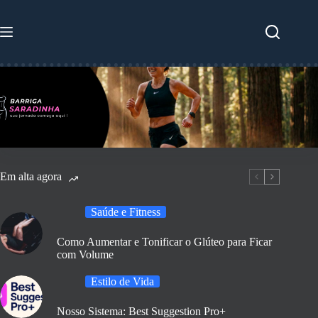
Pular
para
o
conteúdo
Em alta agora
Saúde e Fitness
Como Aumentar e Tonificar o Glúteo para Ficar
com Volume
Estilo de Vida
Nosso Sistema: Best Suggestion Pro+