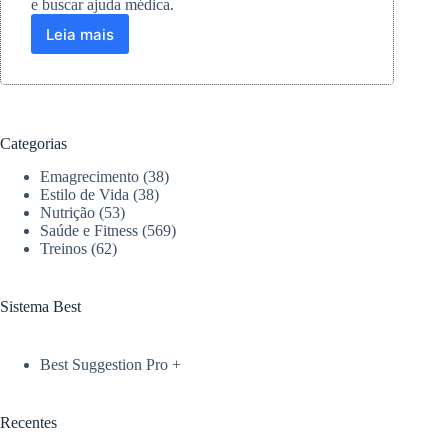
e buscar ajuda médica.
Leia mais
Panturrilha
dura
após
treino:
quando
é
Categorias
normal
e
Emagrecimento
(38)
quando
Estilo de Vida
(38)
se
Nutrição
(53)
Saúde e Fitness
(569)
preocupar
Treinos
(62)
Sistema Best
Best Suggestion Pro +
Recentes