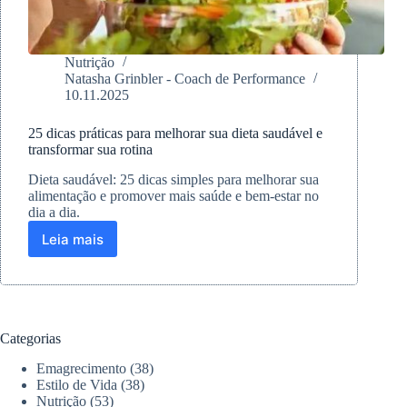
Nutrição
Natasha Grinbler - Coach de Performance
10.11.2025
25 dicas práticas para melhorar sua dieta saudável e
transformar sua rotina
Dieta saudável: 25 dicas simples para melhorar sua
alimentação e promover mais saúde e bem-estar no
dia a dia.
Leia mais
25
dicas
práticas
para
melhorar
sua
Categorias
dieta
saudável
Emagrecimento
(38)
e
Estilo de Vida
(38)
transformar
Nutrição
(53)