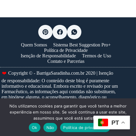
Quem Somos
Sistema Best Suggestion Pro+
Política de Privacidade
Isenção de Responsabilidade
Termos de Uso
Contato e Parcerias
❤️
Copyright © - BarrigaSaradinha.com.br 2020 | Isenção
de responsabilidade: O conteúdo deste blog é puramente
informativo e educacional. Embora escrito e revisado por um
Farmacêutico, as informações aqui contidas não substituem,
em hipótese alguma, o aconselhamento, diagnóstico ou
tratamento médico profissional. Nunca ignore um conselho
Nós utilizamos cookies para garantir que você tenha a melhor
médico ou adie a busca por um, devido a algo que tenha lido
experiência em nosso site. Se você continua a usar este site,
neste site. Para prescrições e tratamentos específicos,
assumimos que você está satisfeito.
consulte sempre um profissional de saúde habilitado.
Saiba
PT
mais...
Ok
Não
Política de privacidade