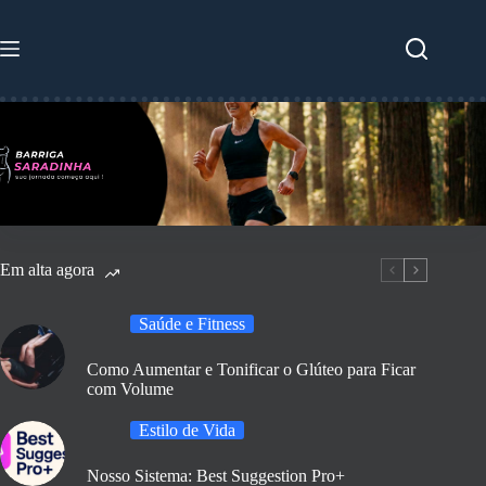
Pular
para
o
conteúdo
Em alta agora
Saúde e Fitness
Como Aumentar e Tonificar o Glúteo para Ficar
com Volume
Estilo de Vida
Nosso Sistema: Best Suggestion Pro+