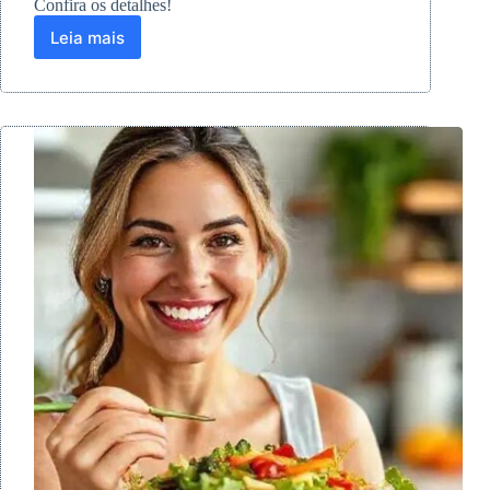
Confira os detalhes!
Leia mais
Estudo
revela
como
dieta
saudável
pode
aumentar
a
longevidade