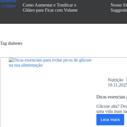
Como Aumentar e Tonificar o
Nosso Si
Glúteo para Ficar com Volume
Suggesti
Tag
diabetes
Nutrição
19.11.202
Dicas essenciais 
Glicose alta? Des
uma vida mais sa
Leia mais
Dicas