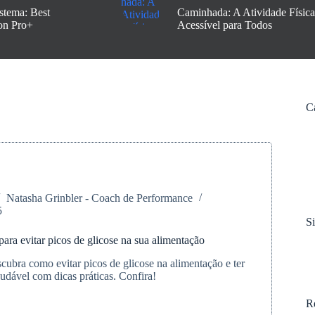
stema: Best
Caminhada: A Atividade Física
on Pro+
Acessível para Todos
C
Natasha Grinbler - Coach de Performance
5
S
para evitar picos de glicose na sua alimentação
cubra como evitar picos de glicose na alimentação e ter
udável com dicas práticas. Confira!
R