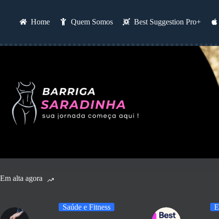
Pular
para
o
Home
Quem Somos
Best Suggestion Pro+
conteúdo
Em alta agora
Saúde e Fitness
E