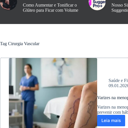
Como Aumentar e Tonificar o
Nosso Si
Glúteo para Ficar com Volume
Suggesti
Tag
Cirurgia Vascular
Saúde e Fi
09.01.202
Varizes na meno
Varizes na menop
prevenir com hábi
Leia mais
Varizes