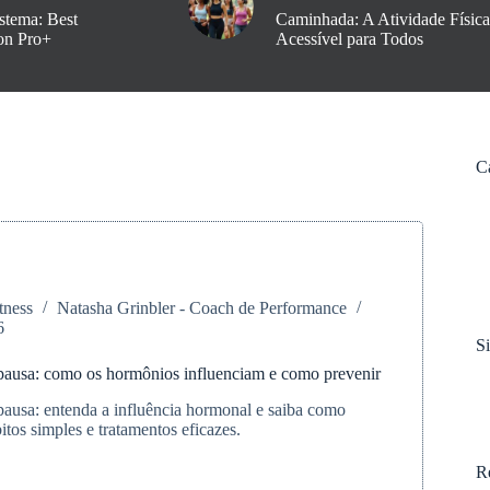
stema: Best
Caminhada: A Atividade Física
on Pro+
Acessível para Todos
C
tness
Natasha Grinbler - Coach de Performance
6
S
pausa: como os hormônios influenciam e como prevenir
ausa: entenda a influência hormonal e saiba como
tos simples e tratamentos eficazes.
R