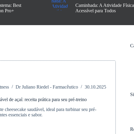
stema: Best
Caminhada: A Atividade Física
on Pro+
Acessível para Todos
C
tness
Dr Juliano Riedel - Farmacêutico
30.10.2025
S
el de açaí: receita prática para seu pré-treino
te cheesecake saudável, ideal para turbinar seu pré-
ntes essenciais e sabor.
cake
R
l