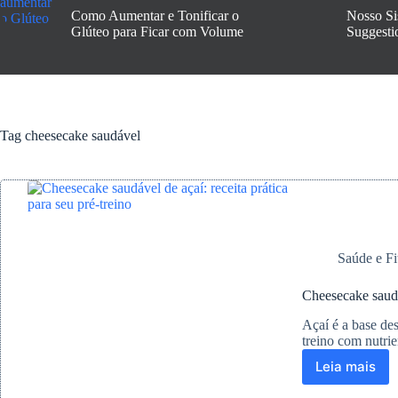
Como Aumentar e Tonificar o
Nosso Si
Glúteo para Ficar com Volume
Suggesti
Tag
cheesecake saudável
Saúde e Fi
Cheesecake saudáv
Açaí é a base des
treino com nutrie
Leia mais
Cheese
saudáve