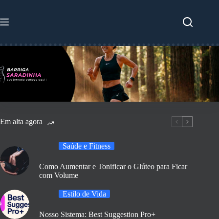
Pular
para
o
conteúdo
Em alta agora
Saúde e Fitness
Como Aumentar e Tonificar o Glúteo para Ficar
com Volume
Estilo de Vida
Nosso Sistema: Best Suggestion Pro+