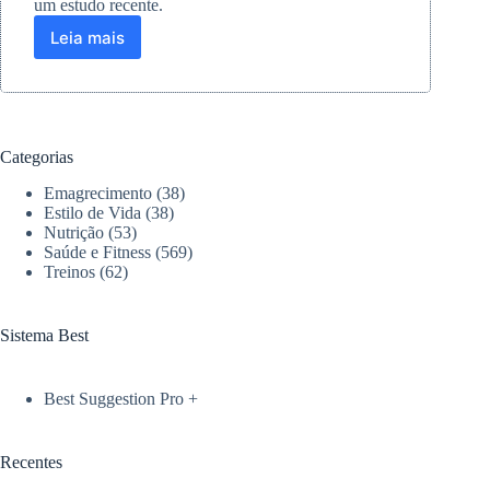
um estudo recente.
Leia mais
Como
a
dieta
influencia
a
longevidade:
Categorias
O
impacto
Emagrecimento
(38)
de
Estilo de Vida
(38)
carboidratos
Nutrição
(53)
Saúde e Fitness
(569)
e
Treinos
(62)
gorduras
Sistema Best
Best Suggestion Pro +
Recentes