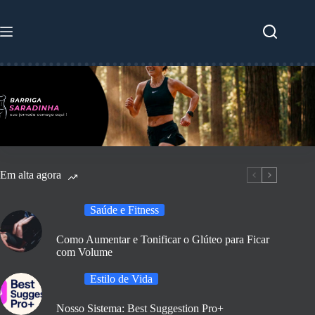
Pular
para
o
conteúdo
Em alta agora
Saúde e Fitness
Como Aumentar e Tonificar o Glúteo para Ficar
com Volume
Estilo de Vida
Nosso Sistema: Best Suggestion Pro+