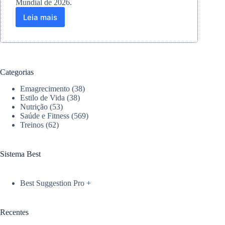
Mundial de 2026.
Leia mais
Brasil
e
Uruguai
se
destacam
no
Categorias
Itaú
BBA
Emagrecimento
(38)
Ironman
Estilo de Vida
(38)
70.3
Nutrição
(53)
Saúde e Fitness
(569)
Florianópolis
Treinos
(62)
em
grande
estilo
Sistema Best
Best Suggestion Pro +
Recentes