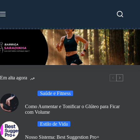
Pular
para
o
conteúdo
Em alta agora
Saúde e Fitness
Como Aumentar e Tonificar o Glúteo para Ficar
com Volume
Estilo de Vida
Nosso Sistema: Best Suggestion Pro+