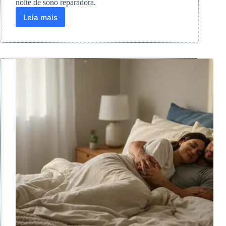
noite de sono reparadora.
Leia mais
Alongamentos
para
melhorar
o
sono:
dicas
eficazes
para
relaxar