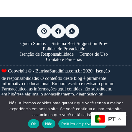
Quem Somos
Sistema Best Suggestion Pro+
Política de Privacidade
Isenção de Responsabilidade
Termos de Uso
Contato e Parcerias
❤️
Copyright © - BarrigaSaradinha.com.br 2020 | Isenção
de responsabilidade: O conteúdo deste blog é puramente
informativo e educacional. Embora escrito e revisado por um
Farmacêutico, as informações aqui contidas não substituem,
em hipótese alguma, o aconselhamento, diagnóstico ou
tratamento médico profissional. Nunca ignore um conselho
Nós utilizamos cookies para garantir que você tenha a melhor
médico ou adie a busca por um, devido a algo que tenha lido
experiência em nosso site. Se você continua a usar este site,
neste site. Para prescrições e tratamentos específicos,
assumimos que você está satisfeito.
consulte sempre um profissional de saúde habilitado.
Saiba
PT
mais...
Ok
Não
Política de privacidade