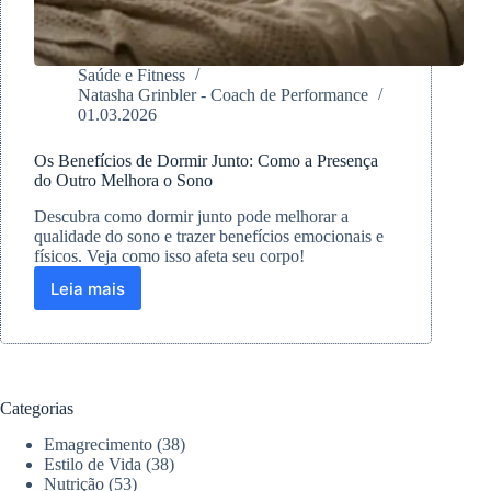
Saúde e Fitness
Natasha Grinbler - Coach de Performance
01.03.2026
Os Benefícios de Dormir Junto: Como a Presença
do Outro Melhora o Sono
Descubra como dormir junto pode melhorar a
qualidade do sono e trazer benefícios emocionais e
físicos. Veja como isso afeta seu corpo!
Leia mais
Os
Benefícios
de
Dormir
Junto:
Como
Categorias
a
Presença
Emagrecimento
(38)
do
Estilo de Vida
(38)
Outro
Nutrição
(53)