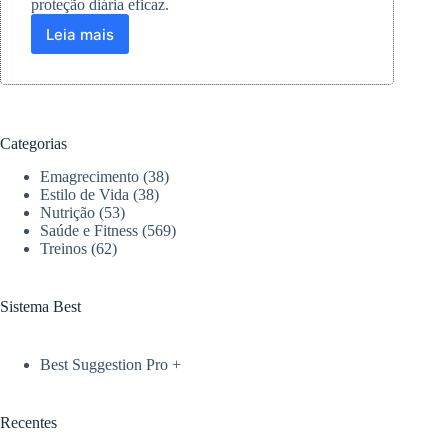
proteção diária eficaz.
Leia mais
Skincare
para
pele
sensível:
Ativos
e
Categorias
produtos
que
Emagrecimento
(38)
realmente
Estilo de Vida
(38)
protegem
Nutrição
(53)
Saúde e Fitness
(569)
sua
Treinos
(62)
pele
Sistema Best
Best Suggestion Pro +
Recentes