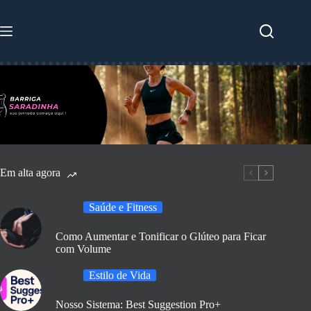
Pular
para
o
conteúdo
Em alta agora
Saúde e Fitness
Como Aumentar e Tonificar o Glúteo para Ficar
com Volume
Estilo de Vida
Nosso Sistema: Best Suggestion Pro+