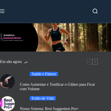
Pular
para
o
conteúdo
Em alta agora
Saúde e Fitness
Como Aumentar e Tonificar o Glúteo para Ficar
com Volume
Estilo de Vida
Nosso Sistema: Best Suggestion Pro+