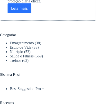
proteção diária eficaz.
Leia mais
Skincare
para
pele
sensível:
Ativos
e
Categorias
produtos
que
Emagrecimento
(38)
realmente
Estilo de Vida
(38)
protegem
Nutrição
(53)
Saúde e Fitness
(569)
sua
Treinos
(62)
pele
Sistema Best
Best Suggestion Pro +
Recentes