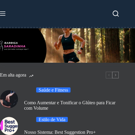
Pular
para
o
conteúdo
Em alta agora
Saúde e Fitness
Como Aumentar e Tonificar o Glúteo para Ficar
com Volume
Estilo de Vida
Nosso Sistema: Best Suggestion Pro+