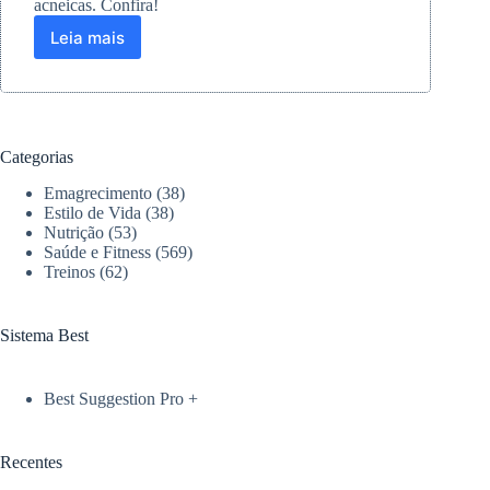
acneicas. Confira!
Leia mais
Pink
Cheeks
lança
protetor
solar
facial
Categorias
antiacne
e
Emagrecimento
(38)
antioleosidade
Estilo de Vida
(38)
Nutrição
(53)
Saúde e Fitness
(569)
Treinos
(62)
Sistema Best
Best Suggestion Pro +
Recentes