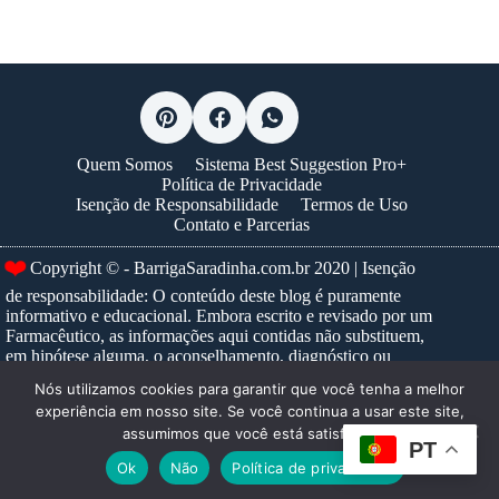
Quem Somos
Sistema Best Suggestion Pro+
Política de Privacidade
Isenção de Responsabilidade
Termos de Uso
Contato e Parcerias
Copyright © - BarrigaSaradinha.com.br 2020 | Isenção
❤️
de responsabilidade: O conteúdo deste blog é puramente
informativo e educacional. Embora escrito e revisado por um
Farmacêutico, as informações aqui contidas não substituem,
em hipótese alguma, o aconselhamento, diagnóstico ou
tratamento médico profissional. Nunca ignore um conselho
Nós utilizamos cookies para garantir que você tenha a melhor
médico ou adie a busca por um, devido a algo que tenha lido
experiência em nosso site. Se você continua a usar este site,
neste site. Para prescrições e tratamentos específicos,
assumimos que você está satisfeito.
consulte sempre um profissional de saúde habilitado.
Saiba
PT
mais...
Ok
Não
Política de privacidade