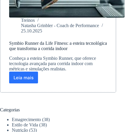
Treinos
Natasha Grinbler - Coach de Performance
25.10.2025
Symbio Runner da Life Fitness: a esteira tecnológica
que transforma a corrida indoor
Conheça a esteira Symbio Runner, que oferece
tecnologia avançada para corrida indoor com
métricas e simulações realistas.
Leia mais
Symbio
Runner
da
Life
Fitness:
a
Categorias
esteira
tecnológica
Emagrecimento
(38)
que
Estilo de Vida
(38)
transforma
Nutrição
(53)