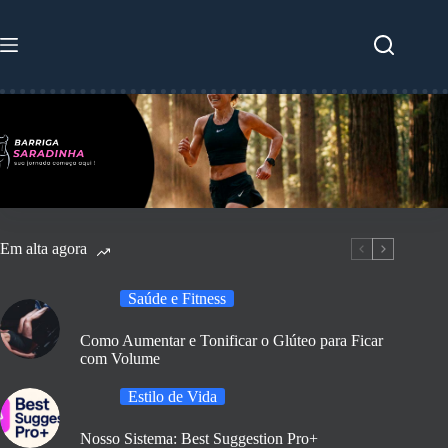
Pular
para
o
conteúdo
Em alta agora
Saúde e Fitness
Como Aumentar e Tonificar o Glúteo para Ficar
com Volume
Estilo de Vida
Nosso Sistema: Best Suggestion Pro+