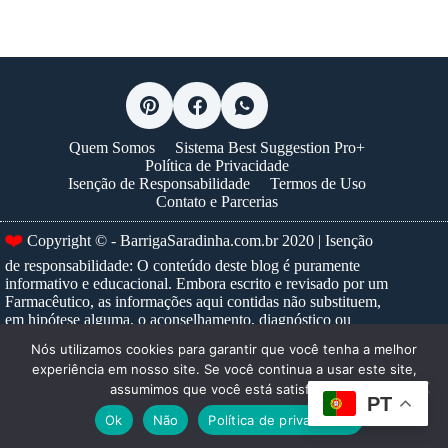
Quem Somos
Sistema Best Suggestion Pro+
Política de Privacidade
Isenção de Responsabilidade
Termos de Uso
Contato e Parcerias
❤️
Copyright © - BarrigaSaradinha.com.br 2020 | Isenção
de responsabilidade: O conteúdo deste blog é puramente
informativo e educacional. Embora escrito e revisado por um
Farmacêutico, as informações aqui contidas não substituem,
em hipótese alguma, o aconselhamento, diagnóstico ou
tratamento médico profissional. Nunca ignore um conselho
Nós utilizamos cookies para garantir que você tenha a melhor
médico ou adie a busca por um, devido a algo que tenha lido
experiência em nosso site. Se você continua a usar este site,
neste site. Para prescrições e tratamentos específicos,
assumimos que você está satisfeito.
consulte sempre um profissional de saúde habilitado.
Saiba
PT
mais...
Ok
Não
Política de privacidade