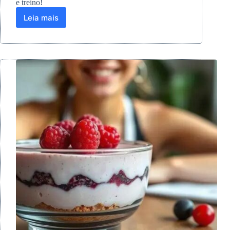
e treino!
Leia mais
Descubra
os
4
principais
benefícios
do
açaí
para
atletas