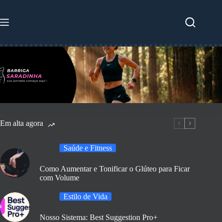
Pular
para
o
conteúdo
Em alta agora
Saúde e Fitness
Como Aumentar e Tonificar o Glúteo para Ficar
com Volume
Estilo de Vida
Nosso Sistema: Best Suggestion Pro+