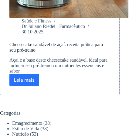
Saúde e Fitness
Dr Juliano Riedel - Farmacêutico
30.10.2025
Cheesecake saudável de açaí: receita prática para
seu pré-treino
Açaí é a base deste cheesecake saudável, ideal para
turbinar seu pré-treino com nutrientes essenciais e
sabor.
Leia mais
Cheesecake
saudável
de
açaí:
receita
prática
Categorias
para
seu
Emagrecimento
(38)
pré-
Estilo de Vida
(38)
treino
Nutrição
(53)