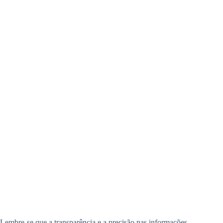
Lembre-se que a transparência e a precisão nas informações