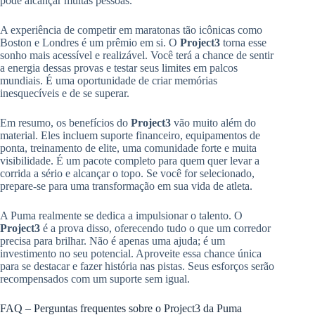
pode alcançar muitas pessoas.
A experiência de competir em maratonas tão icônicas como
Boston e Londres é um prêmio em si. O
Project3
torna esse
sonho mais acessível e realizável. Você terá a chance de sentir
a energia dessas provas e testar seus limites em palcos
mundiais. É uma oportunidade de criar memórias
inesquecíveis e de se superar.
Em resumo, os benefícios do
Project3
vão muito além do
material. Eles incluem suporte financeiro, equipamentos de
ponta, treinamento de elite, uma comunidade forte e muita
visibilidade. É um pacote completo para quem quer levar a
corrida a sério e alcançar o topo. Se você for selecionado,
prepare-se para uma transformação em sua vida de atleta.
A Puma realmente se dedica a impulsionar o talento. O
Project3
é a prova disso, oferecendo tudo o que um corredor
precisa para brilhar. Não é apenas uma ajuda; é um
investimento no seu potencial. Aproveite essa chance única
para se destacar e fazer história nas pistas. Seus esforços serão
recompensados com um suporte sem igual.
FAQ – Perguntas frequentes sobre o Project3 da Puma