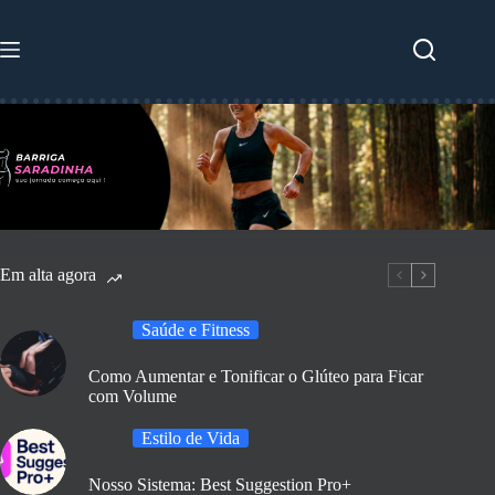
Pular
para
o
conteúdo
Em alta agora
Saúde e Fitness
Como Aumentar e Tonificar o Glúteo para Ficar
com Volume
Estilo de Vida
Nosso Sistema: Best Suggestion Pro+