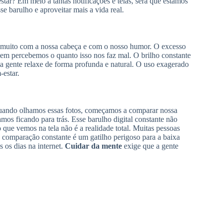
star? Em meio a tantas notificações e telas, será que estamos
e barulho e aproveitar mais a vida real.
e muito com a nossa cabeça e com o nosso humor. O excesso
nem percebemos o quanto isso nos faz mal. O brilho constante
 a gente relaxe de forma profunda e natural. O uso exagerado
-estar.
Quando olhamos essas fotos, começamos a comparar nossa
amos ficando para trás. Esse barulho digital constante não
que vemos na tela não é a realidade total. Muitas pessoas
comparação constante é um gatilho perigoso para a baixa
 os dias na internet.
Cuidar da mente
exige que a gente