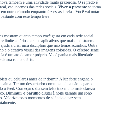
 nova também é uma atividade muito prazerosa. O segredo é
eal, esquecemos das redes sociais.
Viver o presente
se torna
ar em outro cômodo enquanto faz essas tarefas. Você vai notar
bastante com esse tempo livre.
Eles mostram quanto tempo você gasta em cada rede social.
limites diários para os aplicativos que mais te distraem.
ajuda a criar uma disciplina que não temos sozinhos. Outra
ilho e o atrativo visual das imagens coloridas. O cérebro sente
ela é um ato de amor próprio. Você ganha mais liberdade
da sua rotina diária.
lets ou celulares antes de ir dormir. A luz forte engana o
a calma. Ter um despertador comum ajuda a não pegar o
do o feed. Começar o dia sem telas traz muito mais clareza
oco.
Diminuir o barulho
digital à noite garante um sono
o. Valorize esses momentos de silêncio e paz sem
otalmente.