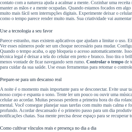
contato com a natureza ajuda a acalmar a mente. Cozinhar uma receita
manter as mãos e a mente ocupadas. Quando estamos focados em algo r
muito mais fácil sem interrupções digitais. Experimente deixar o celul
como o tempo parece render muito mais. Sua criatividade vai aumentar 
Use a tecnologia a seu favor
Parece estranho, mas existem aplicativos que ajudam a limitar o uso. 
Ver esses números pode ser um choque necessário para mudar. Configure 
Quando o tempo acaba, o app bloqueia o acesso automaticamente. Isso 
técnica legal é deixar a tela do celular em preto e branco. Isso tira o br
menos vontade de ficar navegando sem rumo.
Controlar o tempo
de t
para cuidar da sua saúde. Use essas ferramentas para retomar o controle 
Prepare-se para um descanso real
A noite é o momento mais importante para se desconectar. Evite usar tab
nosso corpo e espanta o sono. Tente ler um pouco ou ouvir uma músic
celular ao acordar. Muitas pessoas perdem a primeira hora do dia rolan
mental. Você consegue planejar suas tarefas com muito mais calma e f
profundo. Acordar descansado é o primeiro passo para um dia produtiv
notificações chatas. Sua mente precisa desse espaço para se recuperar t
Como cultivar vínculos reais e presença no dia a dia