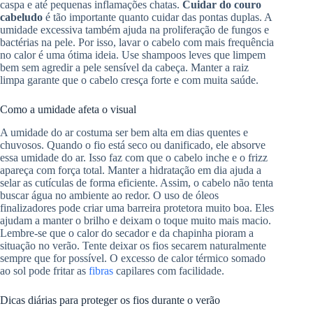
caspa e até pequenas inflamações chatas.
Cuidar do couro
cabeludo
é tão importante quanto cuidar das pontas duplas. A
umidade excessiva também ajuda na proliferação de fungos e
bactérias na pele. Por isso, lavar o cabelo com mais frequência
no calor é uma ótima ideia. Use shampoos leves que limpem
bem sem agredir a pele sensível da cabeça. Manter a raiz
limpa garante que o cabelo cresça forte e com muita saúde.
Como a umidade afeta o visual
A umidade do ar costuma ser bem alta em dias quentes e
chuvosos. Quando o fio está seco ou danificado, ele absorve
essa umidade do ar. Isso faz com que o cabelo inche e o frizz
apareça com força total. Manter a hidratação em dia ajuda a
selar as cutículas de forma eficiente. Assim, o cabelo não tenta
buscar água no ambiente ao redor. O uso de óleos
finalizadores pode criar uma barreira protetora muito boa. Eles
ajudam a manter o brilho e deixam o toque muito mais macio.
Lembre-se que o calor do secador e da chapinha pioram a
situação no verão. Tente deixar os fios secarem naturalmente
sempre que for possível. O excesso de calor térmico somado
ao sol pode fritar as
fibras
capilares com facilidade.
Dicas diárias para proteger os fios durante o verão