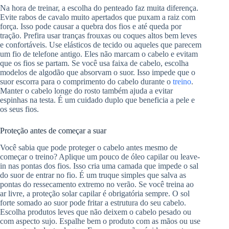
Na hora de treinar, a escolha do penteado faz muita diferença.
Evite rabos de cavalo muito apertados que puxam a raiz com
força. Isso pode causar a quebra dos fios e até queda por
tração. Prefira usar tranças frouxas ou coques altos bem leves
e confortáveis. Use elásticos de tecido ou aqueles que parecem
um fio de telefone antigo. Eles não marcam o cabelo e evitam
que os fios se partam. Se você usa faixa de cabelo, escolha
modelos de algodão que absorvam o suor. Isso impede que o
suor escorra para o comprimento do cabelo durante o
treino
.
Manter o cabelo longe do rosto também ajuda a evitar
espinhas na testa. É um cuidado duplo que beneficia a pele e
os seus fios.
Proteção antes de começar a suar
Você sabia que pode proteger o cabelo antes mesmo de
começar o treino? Aplique um pouco de óleo capilar ou leave-
in nas pontas dos fios. Isso cria uma camada que impede o sal
do suor de entrar no fio. É um truque simples que salva as
pontas do ressecamento extremo no verão. Se você treina ao
ar livre, a proteção solar capilar é obrigatória sempre. O sol
forte somado ao suor pode fritar a estrutura do seu cabelo.
Escolha produtos leves que não deixem o cabelo pesado ou
com aspecto sujo. Espalhe bem o produto com as mãos ou use