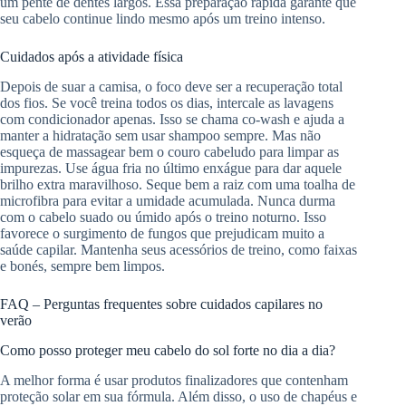
um pente de dentes largos. Essa preparação rápida garante que
seu cabelo continue lindo mesmo após um treino intenso.
Cuidados após a atividade física
Depois de suar a camisa, o foco deve ser a recuperação total
dos fios. Se você treina todos os dias, intercale as lavagens
com condicionador apenas. Isso se chama co-wash e ajuda a
manter a hidratação sem usar shampoo sempre. Mas não
esqueça de massagear bem o couro cabeludo para limpar as
impurezas. Use água fria no último enxágue para dar aquele
brilho extra maravilhoso. Seque bem a raiz com uma toalha de
microfibra para evitar a umidade acumulada. Nunca durma
com o cabelo suado ou úmido após o treino noturno. Isso
favorece o surgimento de fungos que prejudicam muito a
saúde capilar. Mantenha seus acessórios de treino, como faixas
e bonés, sempre bem limpos.
FAQ – Perguntas frequentes sobre cuidados capilares no
verão
Como posso proteger meu cabelo do sol forte no dia a dia?
A melhor forma é usar produtos finalizadores que contenham
proteção solar em sua fórmula. Além disso, o uso de chapéus e