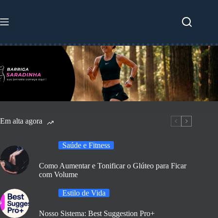
Pular
para
o
conteúdo
Em alta agora
Saúde e Fitness
Como Aumentar e Tonificar o Glúteo para Ficar
com Volume
Estilo de Vida
Nosso Sistema: Best Suggestion Pro+