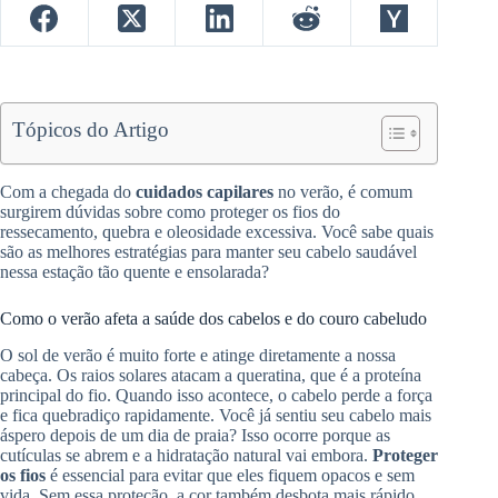
Tópicos do Artigo
Com a chegada do
cuidados capilares
no verão, é comum
surgirem dúvidas sobre como proteger os fios do
ressecamento, quebra e oleosidade excessiva. Você sabe quais
são as melhores estratégias para manter seu cabelo saudável
nessa estação tão quente e ensolarada?
Como o verão afeta a saúde dos cabelos e do couro cabeludo
O sol de verão é muito forte e atinge diretamente a nossa
cabeça. Os raios solares atacam a queratina, que é a proteína
principal do fio. Quando isso acontece, o cabelo perde a força
e fica quebradiço rapidamente. Você já sentiu seu cabelo mais
áspero depois de um dia de praia? Isso ocorre porque as
cutículas se abrem e a hidratação natural vai embora.
Proteger
os fios
é essencial para evitar que eles fiquem opacos e sem
vida. Sem essa proteção, a cor também desbota mais rápido,