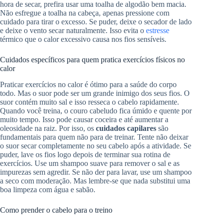
hora de secar, prefira usar uma toalha de algodão bem macia.
Não esfregue a toalha na cabeça, apenas pressione com
cuidado para tirar o excesso. Se puder, deixe o secador de lado
e deixe o vento secar naturalmente. Isso evita o
estresse
térmico que o calor excessivo causa nos fios sensíveis.
Cuidados específicos para quem pratica exercícios físicos no
calor
Praticar exercícios no calor é ótimo para a saúde do corpo
todo. Mas o suor pode ser um grande inimigo dos seus fios. O
suor contém muito sal e isso resseca o cabelo rapidamente.
Quando você treina, o couro cabeludo fica úmido e quente por
muito tempo. Isso pode causar coceira e até aumentar a
oleosidade na raiz. Por isso, os
cuidados capilares
são
fundamentais para quem não para de treinar. Tente não deixar
o suor secar completamente no seu cabelo após a atividade. Se
puder, lave os fios logo depois de terminar sua rotina de
exercícios. Use um shampoo suave para remover o sal e as
impurezas sem agredir. Se não der para lavar, use um shampoo
a seco com moderação. Mas lembre-se que nada substitui uma
boa limpeza com água e sabão.
Como prender o cabelo para o treino