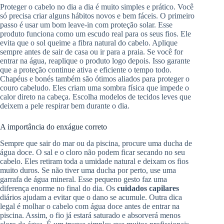
Proteger o cabelo no dia a dia é muito simples e prático. Você
só precisa criar alguns hábitos novos e bem fáceis. O primeiro
passo é usar um bom leave-in com proteção solar. Esse
produto funciona como um escudo real para os seus fios. Ele
evita que o sol queime a fibra natural do cabelo. Aplique
sempre antes de sair de casa ou ir para a praia. Se você for
entrar na água, reaplique o produto logo depois. Isso garante
que a proteção continue ativa e eficiente o tempo todo.
Chapéus e bonés também são ótimos aliados para proteger o
couro cabeludo. Eles criam uma sombra física que impede o
calor direto na cabeça. Escolha modelos de tecidos leves que
deixem a pele respirar bem durante o dia.
A importância do enxágue correto
Sempre que sair do mar ou da piscina, procure uma ducha de
água doce. O sal e o cloro não podem ficar secando no seu
cabelo. Eles retiram toda a umidade natural e deixam os fios
muito duros. Se não tiver uma ducha por perto, use uma
garrafa de água mineral. Esse pequeno gesto faz uma
diferença enorme no final do dia. Os
cuidados capilares
diários ajudam a evitar que o dano se acumule. Outra dica
legal é molhar o cabelo com água doce antes de entrar na
piscina. Assim, o fio já estará saturado e absorverá menos