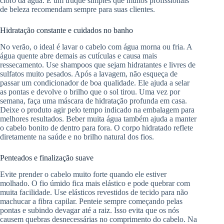
cloro da água. É um truque simples que muitos profissionais
de beleza recomendam sempre para suas clientes.
Hidratação constante e cuidados no banho
No verão, o ideal é lavar o cabelo com água morna ou fria. A
água quente abre demais as cutículas e causa mais
ressecamento. Use shampoos que sejam hidratantes e livres de
sulfatos muito pesados. Após a lavagem, não esqueça de
passar um condicionador de boa qualidade. Ele ajuda a selar
as pontas e devolve o brilho que o sol tirou. Uma vez por
semana, faça uma máscara de hidratação profunda em casa.
Deixe o produto agir pelo tempo indicado na embalagem para
melhores resultados. Beber muita água também ajuda a manter
o cabelo bonito de dentro para fora. O corpo hidratado reflete
diretamente na saúde e no brilho natural dos fios.
Penteados e finalização suave
Evite prender o cabelo muito forte quando ele estiver
molhado. O fio úmido fica mais elástico e pode quebrar com
muita facilidade. Use elásticos revestidos de tecido para não
machucar a fibra capilar. Penteie sempre começando pelas
pontas e subindo devagar até a raiz. Isso evita que os nós
causem quebras desnecessárias no comprimento do cabelo. Na