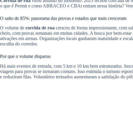
Corrida de rua
virou assunto do momento: 2025 fechou com alta de 8
o que é Permit e como ABRACEO e CBAt entram nessa história? Ve
O salto de 85%: panorama das provas e estados que mais cresceram
O volume de
corrida de rua
cresceu de forma impressionante, com sa
cheio, com provas semanais em muitas cidades. A busca por bem-estar 
ativações em arenas. Organizações locais ganharam maturidade e escala
escolha do corredor.
Por que o volume disparou
Há mais eventos de entrada, com 5 km e 10 km bem estruturados. Inscri
viagem para provas se tornaram comuns. Isso estimula o turismo esport
e reduziram filas. Voluntários treinados aumentaram a satisfação do púb