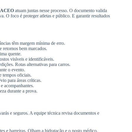
RACEO
atuam juntas nesse processo. O documento valida
. O foco é proteger atletas e público. E garantir resultados
stâncias têm margem mínima de erro.
s e retornos bem marcados.
lima quente.
stos visíveis e identificáveis.
dições. Rotas alternativas para carros.
rante o evento.
e tempos oficiais.
vio para áreas críticas.
 e acompanhantes.
peza durante a prova.
arás e seguros. A equipe técnica revisa documentos e
es e barreiras. Olham a hidratação e o posto médico.