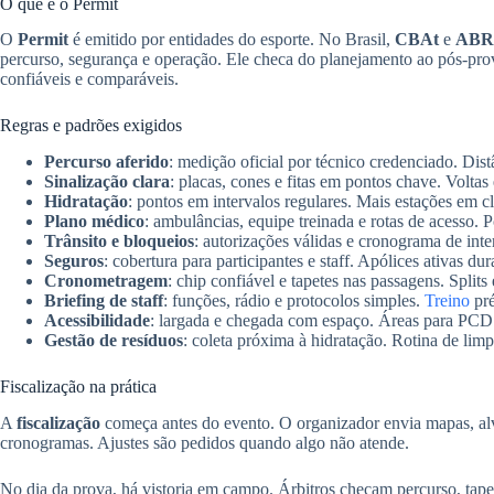
O que é o Permit
O
Permit
é emitido por entidades do esporte. No Brasil,
CBAt
e
AB
percurso, segurança e operação. Ele checa do planejamento ao pós-prova
confiáveis e comparáveis.
Regras e padrões exigidos
Percurso aferido
: medição oficial por técnico credenciado. Di
Sinalização clara
: placas, cones e fitas em pontos chave. Volta
Hidratação
: pontos em intervalos regulares. Mais estações em c
Plano médico
: ambulâncias, equipe treinada e rotas de acesso. Po
Trânsito e bloqueios
: autorizações válidas e cronograma de inter
Seguros
: cobertura para participantes e staff. Apólices ativas du
Cronometragem
: chip confiável e tapetes nas passagens. Splits 
Briefing de staff
: funções, rádio e protocolos simples.
Treino
pré
Acessibilidade
: largada e chegada com espaço. Áreas para PCD
Gestão de resíduos
: coleta próxima à hidratação. Rotina de lim
Fiscalização na prática
A
fiscalização
começa antes do evento. O organizador envia mapas, alv
cronogramas. Ajustes são pedidos quando algo não atende.
No dia da prova, há vistoria em campo. Árbitros checam percurso, tapet