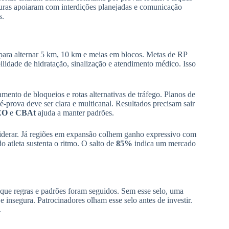
ituras apoiaram com interdições planejadas e comunicação
s.
para alternar 5 km, 10 km e meias em blocos. Metas de RP
ilidade de hidratação, sinalização e atendimento médico. Isso
amento de bloqueios e rotas alternativas de tráfego. Planos de
-prova deve ser clara e multicanal. Resultados precisam sair
EO
e
CBAt
ajuda a manter padrões.
 liderar. Já regiões em expansão colhem ganho expressivo com
o atleta sustenta o ritmo. O salto de
85%
indica um mercado
 que regras e padrões foram seguidos. Sem esse selo, uma
 e insegura. Patrocinadores olham esse selo antes de investir.
.