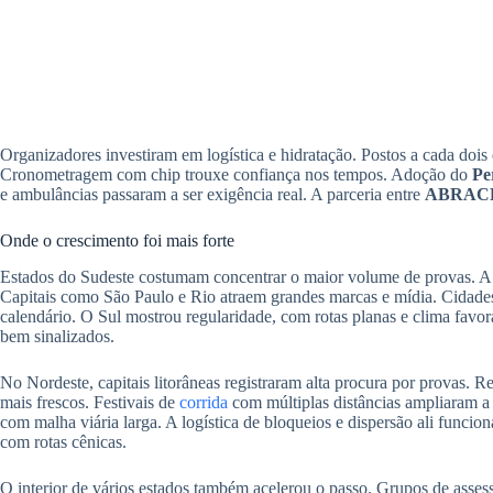
Organizadores investiram em logística e hidratação. Postos a cada doi
Cronometragem com chip trouxe confiança nos tempos. Adoção do
Pe
e ambulâncias passaram a ser exigência real. A parceria entre
ABRAC
Onde o crescimento foi mais forte
Estados do Sudeste costumam concentrar o maior volume de provas. A b
Capitais como São Paulo e Rio atraem grandes marcas e mídia. Cidad
calendário. O Sul mostrou regularidade, com rotas planas e clima favor
bem sinalizados.
No Nordeste, capitais litorâneas registraram alta procura por provas. R
mais frescos. Festivais de
corrida
com múltiplas distâncias ampliaram a 
com malha viária larga. A logística de bloqueios e dispersão ali fun
com rotas cênicas.
O interior de vários estados também acelerou o passo. Grupos de asses