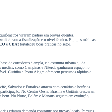
s quilômetros viraram padrão em provas quentes.
rmit
elevou a fiscalização e o nível técnico. Equipes médicas
EO
e
CBAt
fortaleceu boas práticas no setor.
ase de corredores é ampla, e a estrutura urbana ajuda.
es médias, como Campinas e Niterói, ganharam espaço no
ável. Curitiba e Porto Alegre oferecem percursos rápidos e
ecife, Salvador e Fortaleza atraem com cenários e horários
participação. No Centro-Oeste, Brasília e Goiânia cresceram
ciona bem. No Norte, Belém e Manaus seguem em evolução,
sorias criaram demanda constante por provas locais. Parques