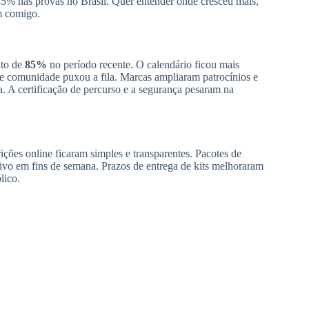
5% nas provas no Brasil. Quer entender onde cresceu mais,
m comigo.
lto de
85%
no período recente. O calendário ficou mais
e comunidade puxou a fila. Marcas ampliaram patrocínios e
. A certificação de percurso e a segurança pesaram na
ções online ficaram simples e transparentes. Pacotes de
ivo em fins de semana. Prazos de entrega de kits melhoraram
lico.