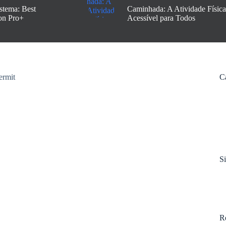
stema: Best
Caminhada: A Atividade Física
on Pro+
Acessível para Todos
C
S
R