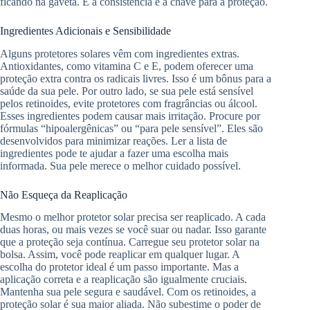
ficando na gaveta. E a consistência é a chave para a proteção.
Ingredientes Adicionais e Sensibilidade
Alguns protetores solares vêm com ingredientes extras.
Antioxidantes, como vitamina C e E, podem oferecer uma
proteção extra contra os radicais livres. Isso é um bônus para a
saúde da sua pele. Por outro lado, se sua pele está sensível
pelos retinoides, evite protetores com fragrâncias ou álcool.
Esses ingredientes podem causar mais irritação. Procure por
fórmulas “hipoalergênicas” ou “para pele sensível”. Eles são
desenvolvidos para minimizar reações. Ler a lista de
ingredientes pode te ajudar a fazer uma escolha mais
informada. Sua pele merece o melhor cuidado possível.
Não Esqueça da Reaplicação
Mesmo o melhor protetor solar precisa ser reaplicado. A cada
duas horas, ou mais vezes se você suar ou nadar. Isso garante
que a proteção seja contínua. Carregue seu protetor solar na
bolsa. Assim, você pode reaplicar em qualquer lugar. A
escolha do protetor ideal é um passo importante. Mas a
aplicação correta e a reaplicação são igualmente cruciais.
Mantenha sua pele segura e saudável. Com os retinoides, a
proteção solar é sua maior aliada. Não subestime o poder de