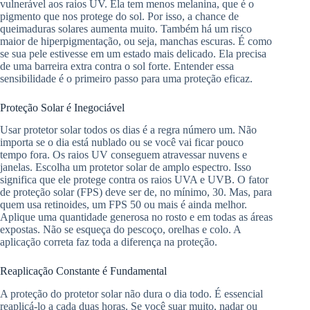
vulnerável aos raios UV. Ela tem menos melanina, que é o
pigmento que nos protege do sol. Por isso, a chance de
queimaduras solares aumenta muito. Também há um risco
maior de hiperpigmentação, ou seja, manchas escuras. É como
se sua pele estivesse em um estado mais delicado. Ela precisa
de uma barreira extra contra o sol forte. Entender essa
sensibilidade é o primeiro passo para uma proteção eficaz.
Proteção Solar é Inegociável
Usar protetor solar todos os dias é a regra número um. Não
importa se o dia está nublado ou se você vai ficar pouco
tempo fora. Os raios UV conseguem atravessar nuvens e
janelas. Escolha um protetor solar de amplo espectro. Isso
significa que ele protege contra os raios UVA e UVB. O fator
de proteção solar (FPS) deve ser de, no mínimo, 30. Mas, para
quem usa retinoides, um FPS 50 ou mais é ainda melhor.
Aplique uma quantidade generosa no rosto e em todas as áreas
expostas. Não se esqueça do pescoço, orelhas e colo. A
aplicação correta faz toda a diferença na proteção.
Reaplicação Constante é Fundamental
A proteção do protetor solar não dura o dia todo. É essencial
reaplicá-lo a cada duas horas. Se você suar muito, nadar ou