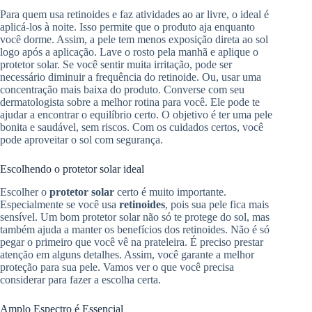
Para quem usa retinoides e faz atividades ao ar livre, o ideal é
aplicá-los à noite. Isso permite que o produto aja enquanto
você dorme. Assim, a pele tem menos exposição direta ao sol
logo após a aplicação. Lave o rosto pela manhã e aplique o
protetor solar. Se você sentir muita irritação, pode ser
necessário diminuir a frequência do retinoide. Ou, usar uma
concentração mais baixa do produto. Converse com seu
dermatologista sobre a melhor rotina para você. Ele pode te
ajudar a encontrar o equilíbrio certo. O objetivo é ter uma pele
bonita e saudável, sem riscos. Com os cuidados certos, você
pode aproveitar o sol com segurança.
Escolhendo o protetor solar ideal
Escolher o
protetor solar
certo é muito importante.
Especialmente se você usa
retinoides
, pois sua pele fica mais
sensível. Um bom protetor solar não só te protege do sol, mas
também ajuda a manter os benefícios dos retinoides. Não é só
pegar o primeiro que você vê na prateleira. É preciso prestar
atenção em alguns detalhes. Assim, você garante a melhor
proteção para sua pele. Vamos ver o que você precisa
considerar para fazer a escolha certa.
Amplo Espectro é Essencial