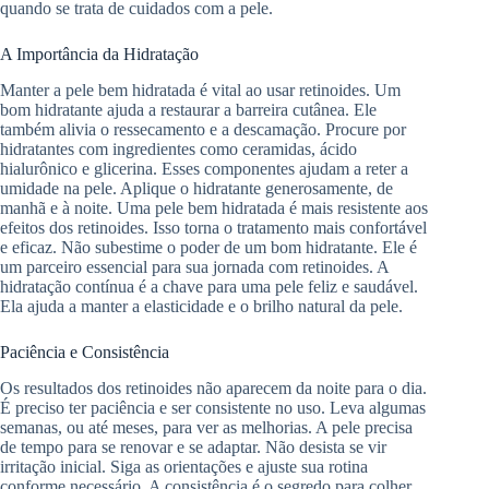
quando se trata de cuidados com a pele.
A Importância da Hidratação
Manter a pele bem hidratada é vital ao usar retinoides. Um
bom hidratante ajuda a restaurar a barreira cutânea. Ele
também alivia o ressecamento e a descamação. Procure por
hidratantes com ingredientes como ceramidas, ácido
hialurônico e glicerina. Esses componentes ajudam a reter a
umidade na pele. Aplique o hidratante generosamente, de
manhã e à noite. Uma pele bem hidratada é mais resistente aos
efeitos dos retinoides. Isso torna o tratamento mais confortável
e eficaz. Não subestime o poder de um bom hidratante. Ele é
um parceiro essencial para sua jornada com retinoides. A
hidratação contínua é a chave para uma pele feliz e saudável.
Ela ajuda a manter a elasticidade e o brilho natural da pele.
Paciência e Consistência
Os resultados dos retinoides não aparecem da noite para o dia.
É preciso ter paciência e ser consistente no uso. Leva algumas
semanas, ou até meses, para ver as melhorias. A pele precisa
de tempo para se renovar e se adaptar. Não desista se vir
irritação inicial. Siga as orientações e ajuste sua rotina
conforme necessário. A consistência é o segredo para colher