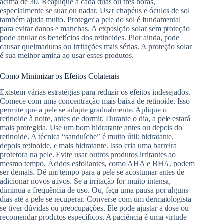
acima de 30. Reaplique a cada duas ou três horas,
especialmente se suar ou nadar. Usar chapéus e óculos de sol
também ajuda muito. Proteger a pele do sol é fundamental
para evitar danos e manchas. A exposição solar sem proteção
pode anular os benefícios dos retinoides. Pior ainda, pode
causar queimaduras ou irritações mais sérias. A proteção solar
é sua melhor amiga ao usar esses produtos.
Como Minimizar os Efeitos Colaterais
Existem várias estratégias para reduzir os efeitos indesejados.
Comece com uma concentração mais baixa de retinoide. Isso
permite que a pele se adapte gradualmente. Aplique o
retinoide à noite, antes de dormir. Durante o dia, a pele estará
mais protegida. Use um bom hidratante antes ou depois do
retinoide. A técnica “sanduíche” é muito útil: hidratante,
depois retinoide, e mais hidratante. Isso cria uma barreira
protetora na pele. Evite usar outros produtos irritantes ao
mesmo tempo. Ácidos esfoliantes, como AHA e BHA, podem
ser demais. Dê um tempo para a pele se acostumar antes de
adicionar novos ativos. Se a irritação for muito intensa,
diminua a frequência de uso. Ou, faça uma pausa por alguns
dias até a pele se recuperar. Converse com um dermatologista
se tiver dúvidas ou preocupações. Ele pode ajustar a dose ou
recomendar produtos específicos. A paciência é uma virtude