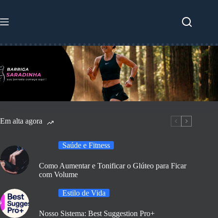
Pular
para
o
conteúdo
Em alta agora
Saúde e Fitness
Como Aumentar e Tonificar o Glúteo para Ficar
com Volume
Estilo de Vida
Nosso Sistema: Best Suggestion Pro+