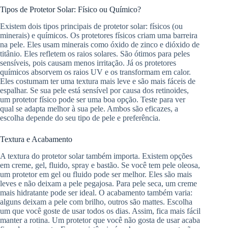
Tipos de Protetor Solar: Físico ou Químico?
Existem dois tipos principais de protetor solar: físicos (ou
minerais) e químicos. Os protetores físicos criam uma barreira
na pele. Eles usam minerais como óxido de zinco e dióxido de
titânio. Eles refletem os raios solares. São ótimos para peles
sensíveis, pois causam menos irritação. Já os protetores
químicos absorvem os raios UV e os transformam em calor.
Eles costumam ter uma textura mais leve e são mais fáceis de
espalhar. Se sua pele está sensível por causa dos retinoides,
um protetor físico pode ser uma boa opção. Teste para ver
qual se adapta melhor à sua pele. Ambos são eficazes, a
escolha depende do seu tipo de pele e preferência.
Textura e Acabamento
A textura do protetor solar também importa. Existem opções
em creme, gel, fluido, spray e bastão. Se você tem pele oleosa,
um protetor em gel ou fluido pode ser melhor. Eles são mais
leves e não deixam a pele pegajosa. Para pele seca, um creme
mais hidratante pode ser ideal. O acabamento também varia:
alguns deixam a pele com brilho, outros são mattes. Escolha
um que você goste de usar todos os dias. Assim, fica mais fácil
manter a rotina. Um protetor que você não gosta de usar acaba