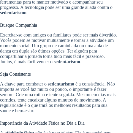
ferramentas para te manter motivado e acompanhar seu
progresso. A tecnologia pode ser uma grande aliada contra o
sedentarismo
.
Busque Companhia
Exercitar-se com amigos ou familiares pode ser mais divertido.
Vocês podem se motivar mutuamente e tornar a atividade um
momento social. Um grupo de caminhada ou uma aula de
dança em dupla são ótimas opções. Ter alguém para
compartilhar a jornada torna tudo mais fácil e prazeroso.
Juntos, é mais fácil vencer o
sedentarismo
.
Seja Consistente
A chave para combater o
sedentarismo
é a consistência. Não
importa se você faz muito ou pouco, o importante é fazer
sempre. Crie uma rotina e tente segui-la. Mesmo em dias mais
corridos, tente encaixar alguns minutos de movimento. A
regularidade é o que trará os melhores resultados para sua
saúde e bem-estar.
Importância da Atividade Física no Dia a Dia
A
atividade física
não é só para atletas. Ela é essencial para