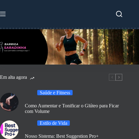
Pular
para
o
conteúdo
Em alta agora
Saúde e Fitness
Como Aumentar e Tonificar o Glúteo para Ficar
com Volume
Estilo de Vida
Nosso Sistema: Best Suggestion Pro+