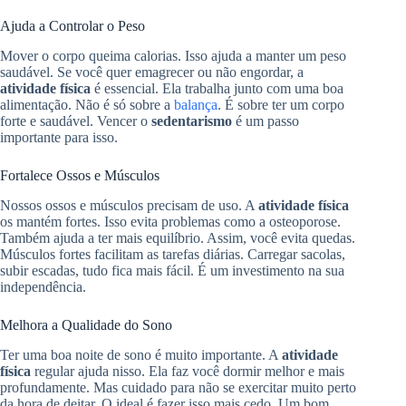
Ajuda a Controlar o Peso
Mover o corpo queima calorias. Isso ajuda a manter um peso
saudável. Se você quer emagrecer ou não engordar, a
atividade física
é essencial. Ela trabalha junto com uma boa
alimentação. Não é só sobre a
balança
. É sobre ter um corpo
forte e saudável. Vencer o
sedentarismo
é um passo
importante para isso.
Fortalece Ossos e Músculos
Nossos ossos e músculos precisam de uso. A
atividade física
os mantém fortes. Isso evita problemas como a osteoporose.
Também ajuda a ter mais equilíbrio. Assim, você evita quedas.
Músculos fortes facilitam as tarefas diárias. Carregar sacolas,
subir escadas, tudo fica mais fácil. É um investimento na sua
independência.
Melhora a Qualidade do Sono
Ter uma boa noite de sono é muito importante. A
atividade
física
regular ajuda nisso. Ela faz você dormir melhor e mais
profundamente. Mas cuidado para não se exercitar muito perto
da hora de deitar. O ideal é fazer isso mais cedo. Um bom