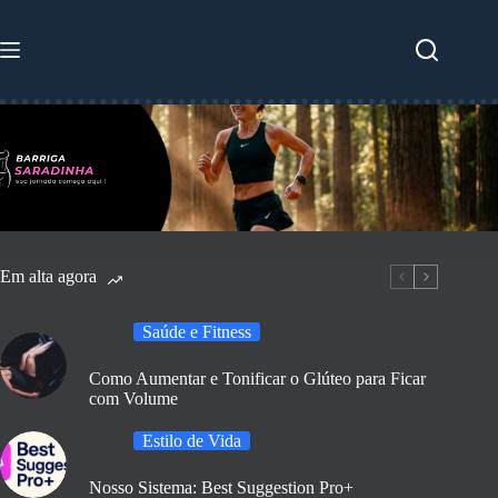
Pular
para
o
conteúdo
Em alta agora
Saúde e Fitness
Como Aumentar e Tonificar o Glúteo para Ficar
com Volume
Estilo de Vida
Nosso Sistema: Best Suggestion Pro+