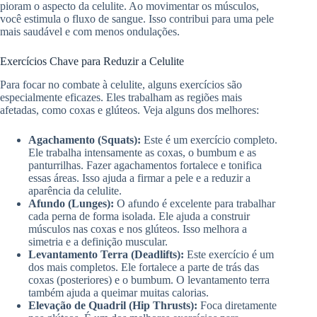
pioram o aspecto da celulite. Ao movimentar os músculos,
você estimula o fluxo de sangue. Isso contribui para uma pele
mais saudável e com menos ondulações.
Exercícios Chave para Reduzir a Celulite
Para focar no combate à celulite, alguns exercícios são
especialmente eficazes. Eles trabalham as regiões mais
afetadas, como coxas e glúteos. Veja alguns dos melhores:
Agachamento (Squats):
Este é um exercício completo.
Ele trabalha intensamente as coxas, o bumbum e as
panturrilhas. Fazer agachamentos fortalece e tonifica
essas áreas. Isso ajuda a firmar a pele e a reduzir a
aparência da celulite.
Afundo (Lunges):
O afundo é excelente para trabalhar
cada perna de forma isolada. Ele ajuda a construir
músculos nas coxas e nos glúteos. Isso melhora a
simetria e a definição muscular.
Levantamento Terra (Deadlifts):
Este exercício é um
dos mais completos. Ele fortalece a parte de trás das
coxas (posteriores) e o bumbum. O levantamento terra
também ajuda a queimar muitas calorias.
Elevação de Quadril (Hip Thrusts):
Foca diretamente