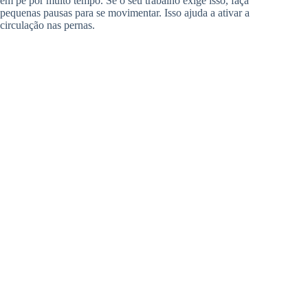
em pé por muito tempo. Se o seu trabalho exige isso, faça
pequenas pausas para se movimentar. Isso ajuda a ativar a
circulação nas pernas.