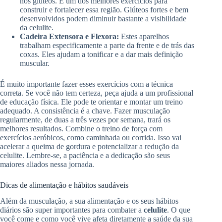
nos glúteos. É um dos melhores exercícios para
construir e fortalecer essa região. Glúteos fortes e bem
desenvolvidos podem diminuir bastante a visibilidade
da celulite.
Cadeira Extensora e Flexora:
Estes aparelhos
trabalham especificamente a parte da frente e de trás das
coxas. Eles ajudam a tonificar e a dar mais definição
muscular.
É muito importante fazer esses exercícios com a técnica
correta. Se você não tem certeza, peça ajuda a um profissional
de educação física. Ele pode te orientar e montar um treino
adequado. A consistência é a chave. Fazer musculação
regularmente, de duas a três vezes por semana, trará os
melhores resultados. Combine o treino de força com
exercícios aeróbicos, como caminhada ou corrida. Isso vai
acelerar a queima de gordura e potencializar a redução da
celulite. Lembre-se, a paciência e a dedicação são seus
maiores aliados nessa jornada.
Dicas de alimentação e hábitos saudáveis
Além da musculação, a sua alimentação e os seus hábitos
diários são super importantes para combater a
celulite
. O que
você come e como você vive afeta diretamente a saúde da sua