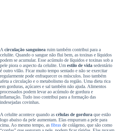
A
circulação sanguínea
ruim também contribui para a
celulite. Quando o sangue não flui bem, as toxinas e líquidos
podem se acumular. Esse acúmulo de líquidos e toxinas sob a
pele piora o aspecto da celulite. Um
estilo de vida
sedentário
é outro vilão. Ficar muito tempo sentado e não se exercitar
regularmente pode enfraquecer os músculos. Isso também
afeta a circulação e o metabolismo da região. Uma dieta rica
em gorduras, açúcares e sal também não ajuda. Alimentos
processados podem levar ao acúmulo de gordura e
inflamação. Tudo isso contribui para a formação das
indesejadas covinhas.
A celulite acontece quando as
células de gordura
que estão
logo abaixo da pele aumentam. Elas empurram a pele para
cima. Ao mesmo tempo, as
fibras
de colágeno, que são como
“cordas” que seguram a pele, podem ficar rígidas. Elas puxam