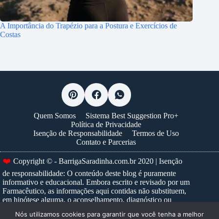
A Importância do Trapézio para a Postura e Exercícios de
Costas
Quem Somos
Sistema Best Suggestion Pro+
Política de Privacidade
Isenção de Responsabilidade
Termos de Uso
Contato e Parcerias
❤️
Copyright © - BarrigaSaradinha.com.br 2020 | Isenção
de responsabilidade: O conteúdo deste blog é puramente
informativo e educacional. Embora escrito e revisado por um
Farmacêutico, as informações aqui contidas não substituem,
em hipótese alguma, o aconselhamento, diagnóstico ou
tratamento médico profissional. Nunca ignore um conselho
Nós utilizamos cookies para garantir que você tenha a melhor
médico ou adie a busca por um, devido a algo que tenha lido