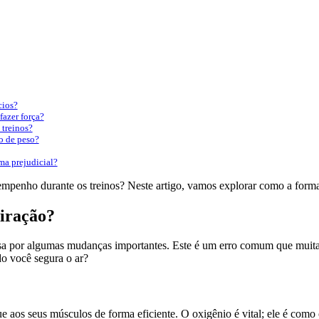
cios?
fazer força?
 treinos?
o de peso?
ma prejudicial?
sempenho durante os treinos? Neste artigo, vamos explorar como a form
piração?
ssa por algumas mudanças importantes. Este é um erro comum que muita
o você segura o ar?
e aos seus músculos de forma eficiente. O oxigênio é vital; ele é como