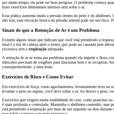
por muito tempo, ela pode ser bem perigosa. O problema começa quand
fazer exercícios abdominais intensos sem soltar o ar.
Essa prática aumenta muito a pressão dentro do peito e do abdômen. 
não tem, essa elevação brusca da pressão arterial pode ser um risco. 
Sinais de que a Retenção de Ar é um Problema
Existem alguns sinais que indicam que você está prendendo a respiraç
sinal é a dor de cabeça após o treino, que pode ser causada pela alte
excessiva sem a
respiração
adequada.
A retenção de ar se torna um problema quando ela impede o fluxo con
músculos precisam de oxigênio para funcionar bem e se recuperar. Sem
consequentemente, a uma lesão.
Exercícios de Risco e Como Evitar
Em exercícios de força, como agachamentos, levantamento terra ou sup
levantar o peso no supino, você deve soltar o ar. Ao descer o peso, voc
Exercícios que exigem muita estabilidade do core, como pranchas ou 
é mais profunda e controlada. Mantenha o abdômen contraído, mas per
está prendendo a respiração por mais de um segundo ou dois durante o e
esse hábito e treinar com mais segurança.