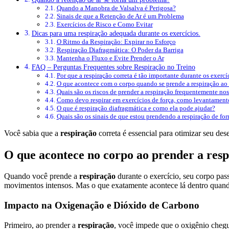
Quando a Manobra de Valsalva é Perigosa?
Sinais de que a Retenção de Ar é um Problema
Exercícios de Risco e Como Evitar
Dicas para uma respiração adequada durante os exercícios.
O Ritmo da Respiração: Expirar no Esforço
Respiração Diafragmática: O Poder da Barriga
Mantenha o Fluxo e Evite Prender o Ar
FAQ – Perguntas Frequentes sobre Respiração no Treino
Por que a respiração correta é tão importante durante os exercí
O que acontece com o corpo quando se prende a respiração ao 
Quais são os riscos de prender a respiração frequentemente nos
Como devo respirar em exercícios de força, como levantament
O que é respiração diafragmática e como ela pode ajudar?
Quais são os sinais de que estou prendendo a respiração de for
Você sabia que a
respiração
correta é essencial para otimizar seu de
O que acontece no corpo ao prender a res
Quando você prende a
respiração
durante o exercício, seu corpo pa
movimentos intensos. Mas o que exatamente acontece lá dentro quand
Impacto na Oxigenação e Dióxido de Carbono
Primeiro, ao prender a
respiração
, você impede que o oxigênio chegu