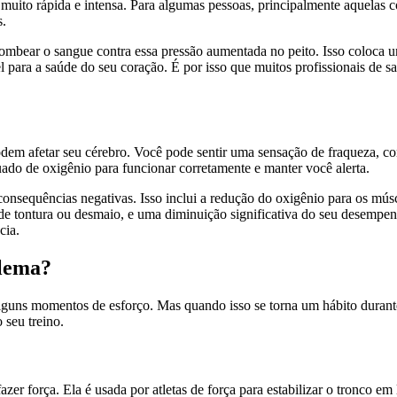
a muito rápida e intensa. Para algumas pessoas, principalmente aquelas
s.
bombear o sangue contra essa pressão aumentada no peito. Isso coloca
l para a saúde do seu coração. É por isso que muitos profissionais de 
odem afetar seu cérebro. Você pode sentir uma sensação de fraqueza, 
do de oxigênio para funcionar corretamente e manter você alerta.
 consequências negativas. Isso inclui a redução do oxigênio para os mú
co de tontura ou desmaio, e uma diminuição significativa do seu desempen
cia.
blema?
 alguns momentos de esforço. Mas quando isso se torna um hábito durant
 seu treino.
zer força. Ela é usada por atletas de força para estabilizar o tronco e