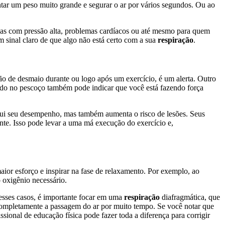
tar um peso muito grande e segurar o ar por vários segundos. Ou ao
soas com pressão alta, problemas cardíacos ou até mesmo para quem
m sinal claro de que algo não está certo com a sua
respiração
.
ão de desmaio durante ou logo após um exercício, é um alerta. Outro
tando no pescoço também pode indicar que você está fazendo força
inui seu desempenho, mas também aumenta o risco de lesões. Seus
nte. Isso pode levar a uma má execução do exercício e,
ior esforço e inspirar na fase de relaxamento. Por exemplo, ao
o oxigênio necessário.
esses casos, é importante focar em uma
respiração
diafragmática, que
 completamente a passagem do ar por muito tempo. Se você notar que
sional de educação física pode fazer toda a diferença para corrigir