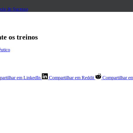
cio de Sucesso
te os treinos
êutico
artilhar em LinkedIn
Compartilhar em Reddit
Compartilhar e