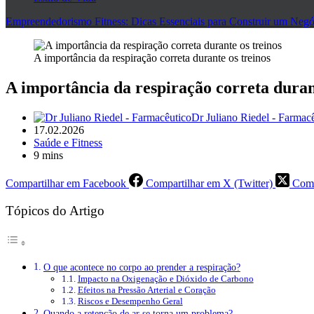
Empreendedorismo Fitness: Dicas Essenciais para Construir um Negó
A importância da respiração correta durante os treinos
A importância da respiração correta duran
Dr Juliano Riedel - Farmac
17.02.2026
Saúde e Fitness
9 mins
Compartilhar em Facebook
Compartilhar em X (Twitter)
Comp
Tópicos do Artigo
O que acontece no corpo ao prender a respiração?
Impacto na Oxigenação e Dióxido de Carbono
Efeitos na Pressão Arterial e Coração
Riscos e Desempenho Geral
Quando a retenção de ar se torna um problema?