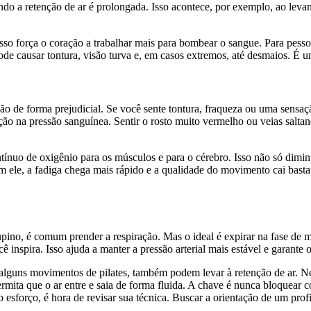
o a retenção de ar é prolongada. Isso acontece, por exemplo, ao levan
Isso força o coração a trabalhar mais para bombear o sangue. Para pes
Pode causar tontura, visão turva e, em casos extremos, até desmaios. É u
ão de forma prejudicial. Se você sente tontura, fraqueza ou uma sensaç
ração na pressão sanguínea. Sentir o rosto muito vermelho ou veias sal
tínuo de oxigênio para os músculos e para o cérebro. Isso não só dim
 ele, a fadiga chega mais rápido e a qualidade do movimento cai basta
ino, é comum prender a respiração. Mas o ideal é expirar na fase de ma
ê inspira. Isso ajuda a manter a pressão arterial mais estável e garante 
alguns movimentos de pilates, também podem levar à retenção de ar. N
mita que o ar entre e saia de forma fluida. A chave é nunca bloquear
sforço, é hora de revisar sua técnica. Buscar a orientação de um profis